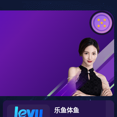
首页
认识
米兰电竞
案例中心
企业风采
服务种类
接
与切尔西对决前瞻分