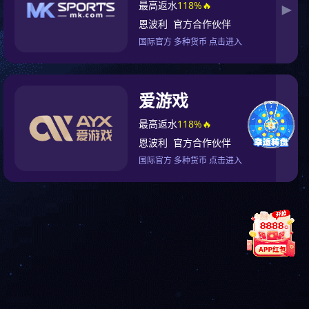
期状态上都有不同的表
个方面进行详细分析：首
后进行比赛结果预测。通
预测。
斗志与韧性。目前球队在
步调整战术，以适应不同
重要。他们不仅承担起了
为整体实力增强带来了积
觑，但始终未能找到最佳