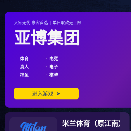
案例中心
富勒姆