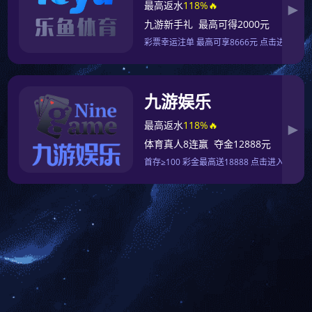
看点分享
阪樱花与东京球队的对决一直是备受关注的焦点赛事。本篇文章
精彩看点，重点探讨双方历史交锋、战术风格、球员表现以及球
地理解这场对决的意义，以及它对日本足球发展的影响。同时，
将到来的比赛增添更多热情与期待。
交锋回顾
的历史交锋可追溯至多年前，两队在J联赛中的交手记录丰富且
强烈的竞争意识，每次相遇都吸引着大量球迷观看。在过去几个
烈，导致他们之间的每一次碰面都充满悬念。
优势，但东京球队同样不甘示弱，经常能够在关键时刻逆转局势
球迷们对每一次交锋充满期待。尤其是在重要赛事中，两队往往
的对决之一。
术安排和人员选择也成为影响比赛结果的重要因素。大阪樱花以