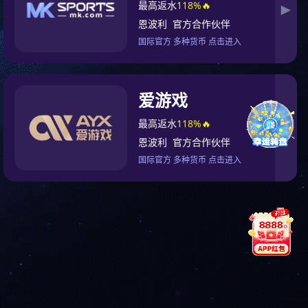
将全面解析这两支球队在
迷文化等四个方面。通过
也将为广大球迷提供一些
富有戏剧性。从最初的较
赛季中，这两支球队在积
。这种不可预测性正是双
能打出精彩绝伦的比赛，
其灵活多变的战术著称，