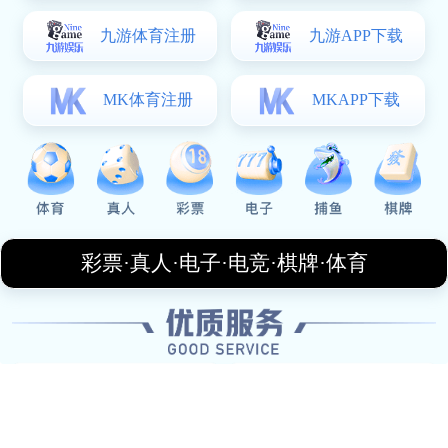
支持。现场热烈的气氛使得球员们士气高涨，他们深知，
在这样的环境下，必须全力以赴，不辜负支持者们的期
待。
同时，富勒姆队也不甘示弱，他们同样带着信心和斗志来
到客场。为了增强团队凝聚力，球队在赛前举行了团建活
动，通过增进彼此间了解来提升默契度。这种双向互动不
仅增强了球队之间竞争关系，也为接下来的较量奠定了良
好的基础。
2、战术布置与执行落实
当比赛开始后，各种战术布置便化为实际行动，这一过程
中体现出教练和球员之间高度配合的重要性。两支球队在
阵型上各有特色，女王巡游队通常采用控球风格，通过快
速传递控制比赛节奏，而富勒姆则偏向于灵活反击，以迅
速抢断和快速推进来寻找机会。
在比赛进行时，两队频繁变换阵形，使得局势瞬息万变。
尤其是在关键时刻，教练及时调整策略，为球队提供新的
指引。例如，当女王巡游队遇到防守压力时，他们选择加
大边路突破，从而撕开富勒姆密集防线。这种临场应变能