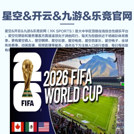
企业风采
女王巡游与富勒姆的激烈对
决展现足球魅力与团队精神
的完美结合
2026-05-07
在足球的世界中，激情、团队协作和竞技精神是永恒的主
题。女王巡游队与富勒姆队之间的激烈对决，不仅让观众