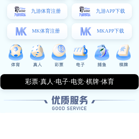
化，从初期的地方性俱乐部逐渐转变为世界级豪门。这种
转变不仅体现在球队实力上，也反映在他们所吸引的大牌
球员和教练，以及日益增长的商业价值。因此，这场对决
也承载着深厚的情感和历史意义。
2、球员表现与影响
在尤文图斯与国际米兰之间的巅峰对决中，双方球员的表
现往往成为比赛结果的重要因素。对于尤文图斯而言，他
们一直以来都以稳固的防守见长，而近年来也不断注重引
入技术型攻击手，这让球队能够在进攻端展现出更多变
化。而国际米兰则擅长快速反击，通过高效利用边路突
破，在前场形成多点开花的局面。
具体到一些关键球员，无论是尤文图斯阵中的明星前锋还
是国际米兰灵动的小快灵，都可能会左右比赛走势。例
如，当年轻天才面对经验丰富老将时，谁能抓住机会就显
得至关重要。同时，两队本土培养和引入外援结合，使得
整体实力不断提升，为比赛增添了更多看点。
值得注意的是，在关键时刻，一些领袖型球员能够起到激
励全队士气的重要作用。他们往往不仅仅是技术层面的领
军人物，更是在精神层面鼓舞士气的重要角色。因此，本